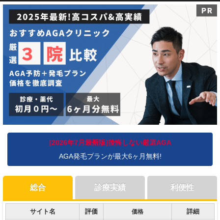
[2026年7月最新版]後悔しない厳選AGA
AGA発毛プラン
が最大6ヶ月無料!
総合
診療実績
利便性
サイト名
評価
詳細
価格