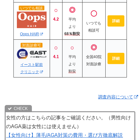
いつでも相談
○
◎
◯
4.2
平均
詳細
いつでも
より
相談可
68％
割安
Oops HAIR
対面診療可
○
○
◎
4.1
平均
全国40院
詳細
より
対面診療
イースト駅前
割安
クリニック
調査内容について
女性の方はこちらの記事をご確認ください。（男性向け
のAGA薬は女性には使えません）
【女性向け】薄毛/AGA対策の費用・選び方徹底解説