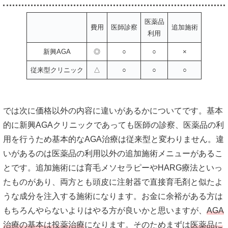
医薬品
費用
医師診察
追加施術
利用
新興AGA
◎
○
○
×
従来型クリニック
△
○
○
○
では次に価格以外の内容に違いがあるかについてです。基本
的に新興AGAクリニックであっても医師の診察、医薬品の利
用を行うため基本的なAGA治療は従来型と変わりません。違
いがあるのは医薬品の利用以外の追加施術メニューがあるこ
とです。追加施術には育毛メソセラピーやHARG療法といっ
たものがあり、両方とも頭皮に注射器で直接育毛剤と似たよ
うな成分を注入する施術になります。お金に余裕がある方は
もちろんやらないよりはやる方が良いかと思いますが、
AGA
治療の基本は投薬治療
になります。そのためまずは
医薬品に