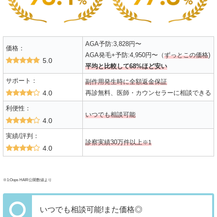
AGA予防:3,828円〜
価格：
AGA発毛+予防:4,950円〜（
ずっとこの価格
)
5.0
平均と比較して68%ほど安い
サポート：
副作用発生時に全額返金保証
4.0
再診無料、医師・カウンセラーに相談できる
利便性：
いつでも相談可能
4.0
実績/評判：
診察実績30万件以上
※1
4.0
※1:Oops HAIR公開数値より
いつでも相談可能!また価格◎