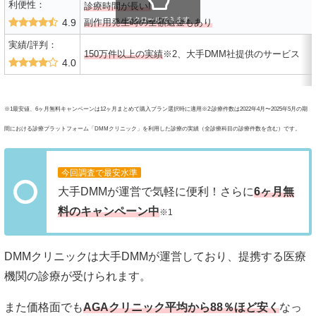
利便性：
診療時間が長い!
スクロールできます
4.9
副作用発生時の全額返金もあり
実績/評判：
150万件以上の実績
※2、大手DMM社提供のサービス
4.0
※1最安値、6ヶ月無料キャンペーンは12ヶ月まとめて購入プラン選択時に適用※2:診療件数は2022年4月〜2025年5月の期
間における診療プラットフォーム「DMMクリニック」を利用した診療の実績（全診療科目の診療件数を含む）です。
今回調査で最安水準
大手DMMが運営で気軽に便利！さらに
6ヶ月無
料のキャンペーン中
※1
DMMクリニックは大手DMMが運営しており、提携する医療
機関の診療が受けられます。
また価格面でも
AGAクリニック平均から88％ほど安く
なっ