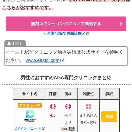
こちらがおすすめです。
無料カウンセリングについて確認する
＼全国40院で対面診療／
イースト駅前クリニック治療実績は公式サイトを参照く
ださい。
www.eastcl.com
男性におすすめAGA専門クリニックまとめ
サイト名
評価
利便性
詳細
価格
業界最安水準
◎
◎
◎
4.5
平均
まとめ購入
詳細
より
便利&お得
DMMクリニック
88％
割安