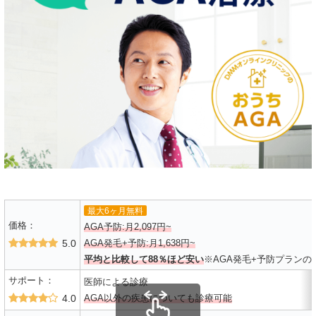
最大6ヶ月無料
価格：
AGA予防:月2,097円~
5.0
AGA発毛+予防:月1,638円~
平均と比較して88％ほど安い
※AGA発毛+予防プランの
サポート：
医師による診療
4.0
AGA以外の疾患についても診療可能