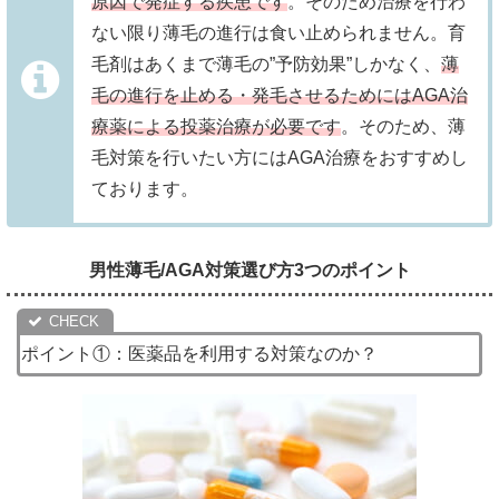
原因で発症する疾患です
。そのため治療を行わ
◎
◎
まとめて購入で便利&お得
※1
ない限り薄毛の進行は食い止められません。育
副作用発生時に返金保証
DMMクリニック
DMMクリニック
毛剤はあくまで薄毛の”予防効果”しかなく、
薄
毛の進行を止める・発毛させるためにはAGA治
30万件以上
◎
◎
副作用発生時に返金保証
療薬による投薬治療が必要です
。そのため、薄
※2021年4月~の実績
Oops HAIR
Oops HAIR
毛対策を行いたい方にはAGA治療をおすすめし
ております。
300万人以上
◎
◎
全国40院で診療可能
イースト駅前
イースト駅前
※2008年9月~2024年3月の実績
クリニック
クリニック
男性薄毛/AGA対策選び方3つのポイント
ポイント①：医薬品を利用する対策なのか？