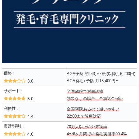
価格：
AGA予防:初回3,700円(以降月6,200円)
3.0
AGA発毛+予防:月15,400円〜
サポート：
全国60院で対面診療
5.0
効果なしの場合、全額返金保証
利便性：
全国60院あるので通いやすい
4.4
22:00まで診療対応
実績/評判：
70万人以上の外来実績
4.0
4〜6ヶ月間での発毛実感率99.4%