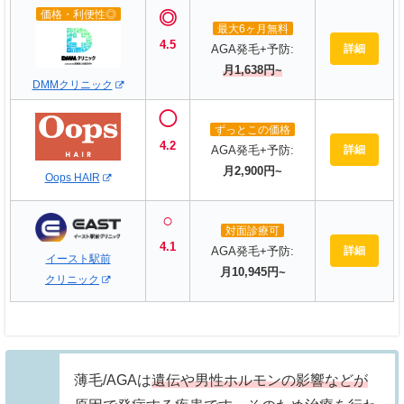
価格・利便性◎
◎
最大6ヶ月無料
4.5
詳細
AGA発毛+予防:
月1,638円~
DMMクリニック
◯
ずっとこの価格
4.2
詳細
AGA発毛+予防:
月2,900円~
Oops HAIR
○
対面診療可
4.1
詳細
AGA発毛+予防:
イースト駅前
月10,945円~
クリニック
サイト名
サイト名
詳細
詳細
利便性
実績
価格・利便性◎
価格・利便性◎
薄毛/AGAは
遺伝や男性ホルモンの影響などが
診療時間が長い!
150万件以上