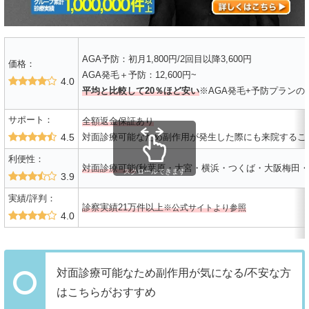
AGA予防：初月1,800円/2回目以降3,600円
価格：
AGA発毛＋予防：12,600円~
4.0
平均と比較して20％ほど安い
※AGA発毛+予防プランの
サポート：
全額返金保証あり
4.5
対面診療可能なため副作用が発生した際にも来院するこ
利便性：
対面診療可能
(秋葉原・大宮・横浜・つくば・大阪梅田・
スクロールできます
3.9
実績/評判：
診察実績21万件以上
※公式サイトより参照
4.0
対面診療可能なため副作用が気になる/不安な方
はこちらがおすすめ