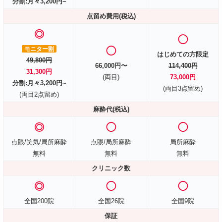
分割:月々3,200円~
点留め費用(税込)
◎
◯
モニター割
◯
はじめての方限定
49,800円
66,000円〜
114,400円
31,300円
(両目)
73,000円
分割:月々3,200円~
(両目3点留め)
(両目2点留め)
麻酔代(税込)
◎
◯
◯
点眼/笑気/局所麻酔
点眼/局所麻酔
局所麻酔
無料
無料
無料
クリニック数
◎
◯
◯
全国200院
全国26院
全国9院
保証