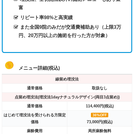
富
リピート率98%と高実績
また全国9院のみだが交通費補助あり（上限3万
円、20万円以上の施術を行った方が対象）
メニュー詳細(税込)
線留め埋没法
通常価格
取扱なし
点留め埋没法(埋没法1dayナチュラルデザイン(両目3点留め))
通常価格
114,400円(税込)
はじめて埋没法を受けられる方限定
36%OFF
価格
73,000円(税込)
麻酔費用
局所麻酔無料