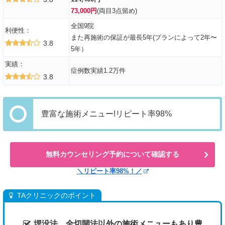
73,000円
(両目3点留め)
全国9院
利便性：
また再施術の保証が最長5年(プランによって2年〜
3.8
5年）
実績：
症例数実績1.2万件
3.8
豊富な施術メニュー!リピート率98%
無料カウンセリング予約について確認する
＼リピート率98%！／
TAクリニックのポイント
埋没法、全切開法以外の施術メニューもあり豊