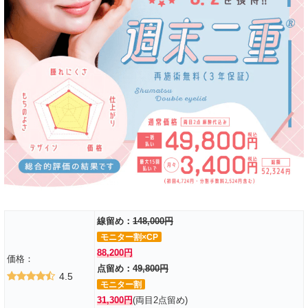
線留め：
148,000円
モニター割×CP
88,200円
価格：
点留め：
49,800円
4.5
モニター割
31,300円
(両目2点留め)