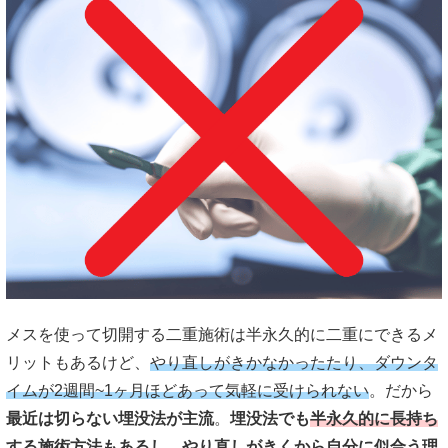
メスを使って切開する二重施術は半永久的に二重にできるメ
リットもあるけど、
やり直しがきかなかったたり、ダウンタ
イムが2週間~1ヶ月ほどあって気軽に受けられない
。だから
最近は切らない埋没法が主流
。
埋没法でも
半永久的に長持ち
する施術方法もある
し、やり直しがきくから
自分に似合う理