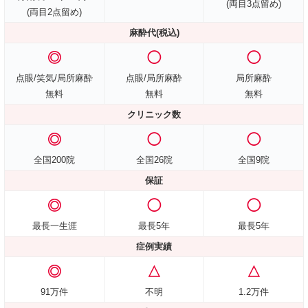
(両目3点留め)
(両目2点留め)
麻酔代(税込)
◎
◯
◯
点眼/笑気/局所麻酔
点眼/局所麻酔
局所麻酔
無料
無料
無料
クリニック数
◎
◯
◯
全国200院
全国26院
全国9院
保証
◎
◯
◯
最長一生涯
最長5年
最長5年
症例実績
◎
△
△
91万件
不明
1.2万件