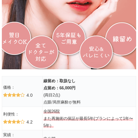
線留め：取扱なし
価格：
点留め：66,000円
4.0
(両目2点)
点眼/局所麻酔が無料
全国26院
利便性：
また再施術の保証が最長5年(プランによって1年〜
4.2
5年）
実績：