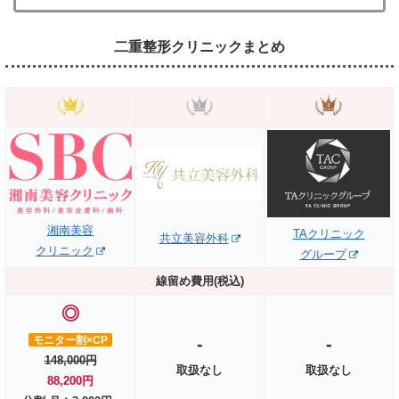
二重整形クリニックまとめ
湘南美容
TAクリニック
共立美容外科
クリニック
グループ
線留め費用(税込)
◎
モニター割×CP
-
-
148,000円
取扱なし
取扱なし
88,200円