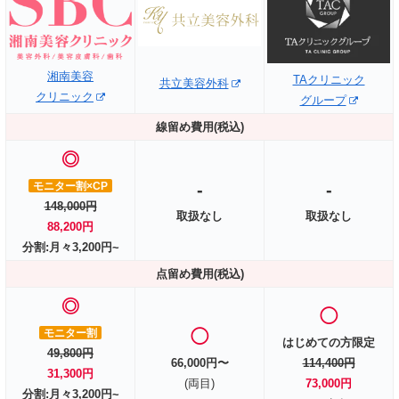
湘南美容
TAクリニック
共立美容外科
クリニック
グループ
線留め費用(税込)
◎
モニター割×CP
-
-
148,000円
取扱なし
取扱なし
88,200円
分割:月々3,200円~
点留め費用(税込)
◎
◯
モニター割
◯
はじめての方限定
49,800円
66,000円〜
114,400円
31,300円
(両目)
73,000円
分割:月々3,200円~