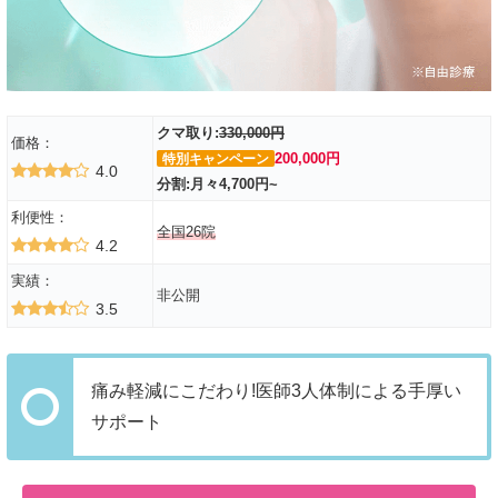
クマ取り:
330,000円
価格：
200,000円
特別キャンペーン
4.0
分割:月々4,700円~
利便性：
全国26院
4.2
実績：
非公開
3.5
痛み軽減にこだわり!医師3人体制による手厚い
サポート