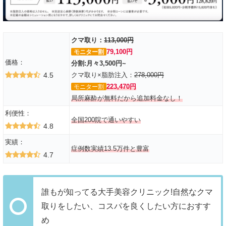
クマ取り：
113,000円
79,100円
モニター割
価格：
分割:月々3,500円~
4.5
クマ取り×脂肪注入：
278,000円
223,470円
モニター割
局所麻酔が無料だから追加料金なし！
利便性：
全国200院で通いやすい
4.8
実績：
症例数実績13.5万件と豊富
4.7
誰もが知ってる大手美容クリニック!自然なクマ
取りをしたい、コスパを良くしたい方におすす
め