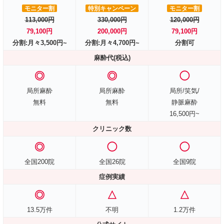
モニター割
特別キャンペーン
モニター割
113,000円
330,000円
120,000円
79,100円
200,000円
79,100円
分割:月々3,500円~
分割:月々4,700円~
分割可
麻酔代(税込)
◎
◎
◯
局所麻酔
局所麻酔
局所/笑気/
無料
無料
静脈麻酔
16,500円~
クリニック数
◎
◯
◯
全国200院
全国26院
全国9院
症例実績
◎
△
△
13.5万件
不明
1.2万件