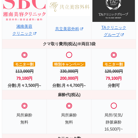
湘南美容
TAクリニック
共立美容外科
クリニック
グループ
クマ取り費用(税込)※両目3袋
◎
◯
◎
モニター割
特別キャンペーン
モニター割
113,000円
330,000円
120,000円
79,100円
200,000円
79,100円
分割:月々3,500円~
分割:月々4,700円~
分割可
麻酔代(税込)
◎
◎
◯
局所麻酔
局所麻酔
局所/笑気/
無料
無料
静脈麻酔
16,500円~