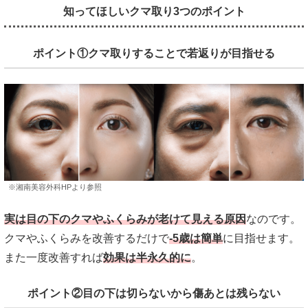
知ってほしいクマ取り3つのポイント
ポイント①クマ取りすることで若返りが目指せる
※湘南美容外科HPより参照
実は目の下のクマやふくらみが老けて見える原因
なのです。
クマやふくらみを改善するだけで
-5歳は簡単
に目指せます。
また一度改善すれば
効果は半永久的に
。
ポイント②目の下は切らないから傷あとは残らない