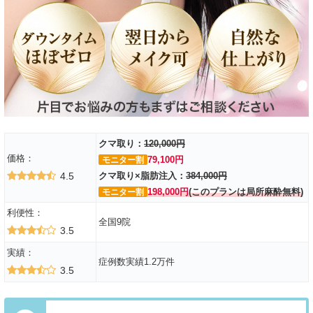
クマ取り：
120,000円
価格：
79,100円
モニター割
4.5
クマ取り×脂肪注入：
384,000円
198,000円
(このプランは局所麻酔無料)
モニター割
利便性：
全国9院
3.5
実績：
症例数実績1.2万件
3.5