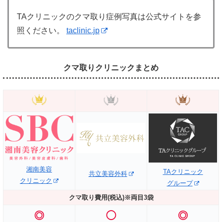
TAクリニックのクマ取り症例写真は公式サイトを参
照ください。
taclinic.jp
クマ取りクリニックまとめ
湘南美容
TAクリニック
共立美容外科
クリニック
グループ
クマ取り費用(税込)※両目3袋
◎
◯
◎