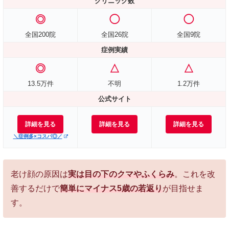
クリニック数
◎
◯
◯
全国200院
全国26院
全国9院
症例実績
◎
△
△
13.5万件
不明
1.2万件
公式サイト
詳細を見る
詳細を見る
詳細を見る
＼症例多×コスパ◎／
老け顔の原因は
実は目の下のクマやふくらみ
。これを改
善するだけで
簡単にマイナス5歳の若返り
が目指せま
す。