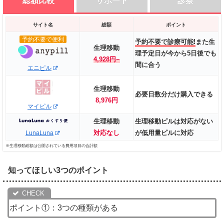
総額比較
サポート
診察
サイト名
総額
ポイント
予約不要で便利
予約不要で診療可能!
また生
生理移動
理予定日が今から5日後でも
4,928円~
間に合う
エニピル
生理移動
必要日数分だけ購入できる
8,976円
マイピル
生理移動
生理移動ピルは対応がない
対応なし
が低用量ピルに対応
LunaLuna
※生理移動総額は公開されている費用項目の合計額
サイト名
サイト名
サポート
診療時間
知ってほしい3つのポイント
予約不要で便利
予約不要で便利
カウンセラーに相談も可能
土日祝日も対応可能
、もちろん医師が診
療
予約不要で最短１５分で診察可能
エニピル
エニピル
ポイント①：3つの種類がある