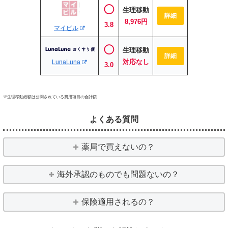
◯
生理移動
詳細
8,976円
3.8
マイピル
◯
生理移動
詳細
対応なし
LunaLuna
3.0
※生理移動総額は公開されている費用項目の合計額
よくある質問
薬局で買えないの？
海外承認のものでも問題ないの？
保険適用されるの？