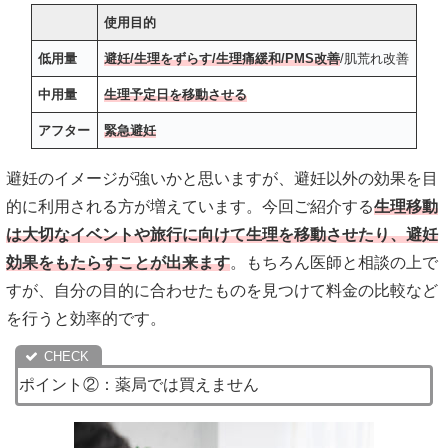
産婦人科の医師が診療
9:00~20:00※土日祝は時間短縮あり
使用目的
マイピル
マイピル
低用量
避妊/生理をずらす/生理痛緩和/PMS改善
/肌荒れ改善
医師が診療
記載なし
LunaLuna
LunaLuna
中用量
生理予定日を移動させる
アフター
緊急避妊
避妊のイメージが強いかと思いますが、避妊以外の効果を目
的に利用される方が増えています。今回ご紹介する
生理移動
は大切なイベントや旅行に向けて生理を移動させたり、避妊
効果をもたらすことが出来ます
。もちろん医師と相談の上で
すが、自分の目的に合わせたものを見つけて料金の比較など
を行うと効率的です。
ポイント②：薬局では買えません