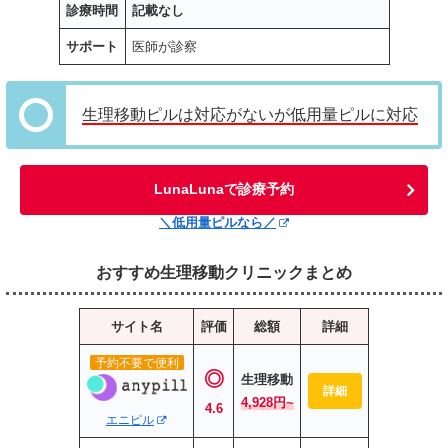
診療時間
記載なし
サポート
医師が診察
生理移動ピルは対応がないが低用量ピルに対応
LunaLunaで診療予約
＼低用量ピルなら／
おすすめ生理移動クリニックまとめ
サイト名
評価
総額
詳細
予約不要で便利
◎
生理移動
詳細
4,928円~
4.6
エニピル